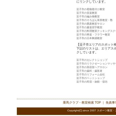
にリンクしています。
逗子市の着物着付け教室
逗子市の音楽教室
逗子市の編み物教室
逗子市のそろばん珠算教室・塾
逗子市の囲碁教室サロン
逗子市の書道習字教室
逗子市の料理教室クッキングスク
逗子市の華道・フラワー教室
逗子市の日本舞踊教室
【逗子市エリアのスポット
下記のリストは、エリアス
クしています。
逗子市のセレクトショップ
逗子市のリラクゼーションマッサ
逗子市の美容室ヘアサロン
逗子市の歯科・歯医者
逗子市のリフォーム会社
逗子市のペットショップ
逗子市の民宿・旅館・宿坊
乗馬クラブ・教室検索
TOP ｜
免責事
Copyright(C) since 2007
スポーツ教室・