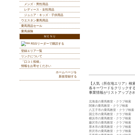
メンズ・男性用品
レディース・女性用品
ジュニア・キッズ・子供用品
ウエスタン乗馬用品
乗馬用品セール
乗馬保険
ＭＥＮＵ
RSSリーダーで購読する
登録エリア一覧
リンクについて
「口コミ投稿」
情報をお寄せください
ホームページを
新規登録する
【人気（所在地エリア）検
各キーワードをクリックする
事業情報がリストアップさ
北海道の乗馬教室・クラブ検索
関東の乗馬教室・クラブ検索
八王子市の乗馬教室・クラブ検索
国立市の乗馬教室・クラブ検索
横浜市の乗馬教室・クラブ検索
藤沢市の乗馬教室・クラブ検索
厚木市の乗馬教室・クラブ検索
所沢市の乗馬教室・クラブ検索