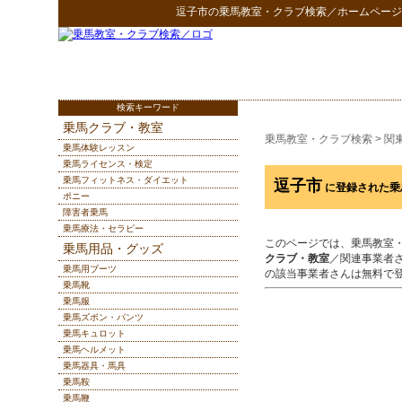
逗子市
の
乗馬教室・クラブ検索
／ホームページ
検索キーワード
乗馬クラブ・教室
乗馬教室・クラブ検索
>
関
乗馬体験レッスン
乗馬ライセンス・検定
乗馬フィットネス・ダイエット
逗子市
に登録された乗
ポニー
障害者乗馬
乗馬療法・セラピー
このページでは、乗馬教室
乗馬用品・グッズ
クラブ・教室
／関連事業者
乗馬用ブーツ
の該当事業者さんは無料で
乗馬靴
乗馬服
乗馬ズボン・パンツ
乗馬キュロット
乗馬ヘルメット
乗馬器具・馬具
乗馬鞍
乗馬鞭