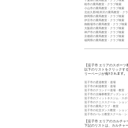
千葉県の乗馬教室・クラブ検索
柏市の乗馬教室・クラブ検索
小山市の乗馬教室・クラブ検索
北佐久郡/軽井沢の乗馬教室・ク
静岡県の乗馬教室・クラブ検索
伊豆市の乗馬教室・クラブ検索
御殿場市の乗馬教室・クラブ検索
大阪府の乗馬教室・クラブ検索
神戸市の乗馬教室・クラブ検索
京都府の乗馬教室・クラブ検索
福岡県の乗馬教室・クラブ検索
【逗子市 エリアのスポーツ
以下のリストをクリックす
リーページが侮ｦされます。
逗子市の柔道教室・道場
逗子市の剣道教室・道場
逗子市のテコンドー道場・教室
逗子市の太極拳教室グッズショッ
逗子市のフィットネスジム・スポ
逗子市のテニススクール・ショッ
逗子市の乗馬クラブ・教室
逗子市の社交ダンス教室・ショッ
逗子市のバレエ教室スクール・シ
【逗子市 エリアのカルチャ
下記のリストは、カルチャ