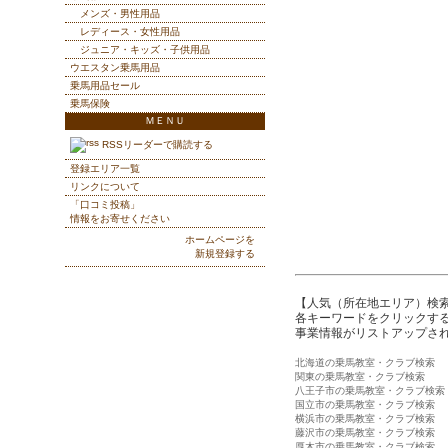
メンズ・男性用品
レディース・女性用品
ジュニア・キッズ・子供用品
ウエスタン乗馬用品
乗馬用品セール
乗馬保険
ＭＥＮＵ
RSSリーダーで購読する
登録エリア一覧
リンクについて
「口コミ投稿」
情報をお寄せください
ホームページを
新規登録する
【人気（所在地エリア）検
各キーワードをクリックする
事業情報がリストアップさ
北海道の乗馬教室・クラブ検索
関東の乗馬教室・クラブ検索
八王子市の乗馬教室・クラブ検索
国立市の乗馬教室・クラブ検索
横浜市の乗馬教室・クラブ検索
藤沢市の乗馬教室・クラブ検索
厚木市の乗馬教室・クラブ検索