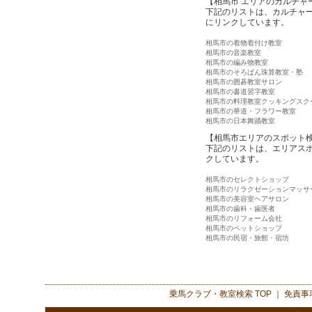
【相馬市 エリアのカルチャ
下記のリストは、カルチャ
にリンクしています。
相馬市の着物着付け教室
相馬市の音楽教室
相馬市の編み物教室
相馬市のそろばん珠算教室・塾
相馬市の囲碁教室サロン
相馬市の書道習字教室
相馬市の料理教室クッキングスク
相馬市の華道・フラワー教室
相馬市の日本舞踊教室
【相馬市エリアのスポット
下記のリストは、エリアス
クしています。
相馬市のセレクトショップ
相馬市のリラクゼーションマッサ
相馬市の美容室ヘアサロン
相馬市の歯科・歯医者
相馬市のリフォーム会社
相馬市のペットショップ
相馬市の民宿・旅館・宿坊
乗馬クラブ・教室検索
TOP ｜
免責事