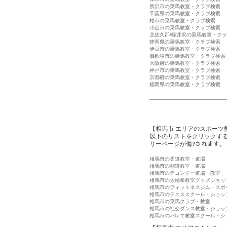
所沢市の乗馬教室・クラブ検索
千葉県の乗馬教室・クラブ検索
柏市の乗馬教室・クラブ検索
小山市の乗馬教室・クラブ検索
北佐久郡/軽井沢の乗馬教室・ク
静岡県の乗馬教室・クラブ検索
伊豆市の乗馬教室・クラブ検索
御殿場市の乗馬教室・クラブ検索
大阪府の乗馬教室・クラブ検索
神戸市の乗馬教室・クラブ検索
京都府の乗馬教室・クラブ検索
福岡県の乗馬教室・クラブ検索
【相馬市 エリアのスポーツ
以下のリストをクリックす
リーページが侮ｦされます。
相馬市の柔道教室・道場
相馬市の剣道教室・道場
相馬市のテコンドー道場・教室
相馬市の太極拳教室グッズショッ
相馬市のフィットネスジム・スポ
相馬市のテニススクール・ショッ
相馬市の乗馬クラブ・教室
相馬市の社交ダンス教室・ショッ
相馬市のバレエ教室スクール・シ