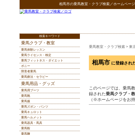
相馬市
の
乗馬教室・クラブ検索
／ホームページ
検索キーワード
乗馬クラブ・教室
乗馬教室・クラブ検索
>
東
乗馬体験レッスン
乗馬ライセンス・検定
乗馬フィットネス・ダイエット
相馬市
に登録され
ポニー
障害者乗馬
乗馬療法・セラピー
乗馬用品・グッズ
このページでは、乗馬
乗馬用ブーツ
録された
乗馬クラブ・
乗馬靴
（※ホームページをお
乗馬服
乗馬ズボン・パンツ
乗馬キュロット
乗馬ヘルメット
乗馬器具・馬具
乗馬鞍
乗馬鞭